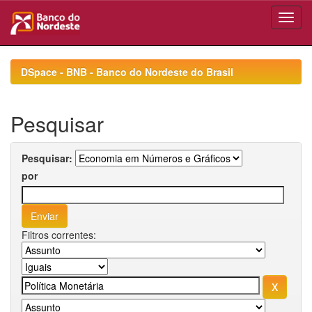
Skip
navigation
DSpace - BNB - Banco do Nordeste do Brasil
Pesquisar
Pesquisar:
por
Filtros correntes: