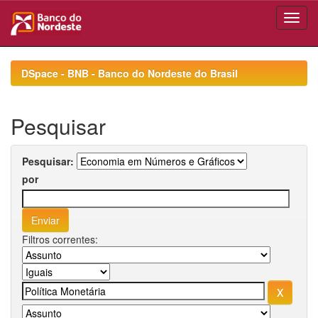
Skip
navigation
DSpace - BNB - Banco do Nordeste do Brasil
Pesquisar
Pesquisar:
por
Filtros correntes: