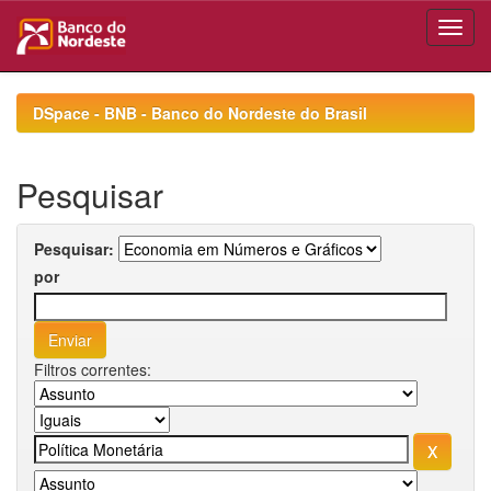
Skip
navigation
DSpace - BNB - Banco do Nordeste do Brasil
Pesquisar
Pesquisar:
por
Filtros correntes: