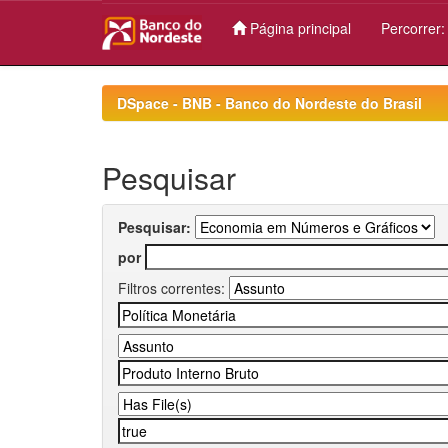
Página principal
Percorrer
Skip
navigation
DSpace - BNB - Banco do Nordeste do Brasil
Pesquisar
Pesquisar:
por
Filtros correntes: