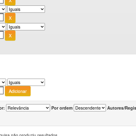
or:
Por ordem
Autores/Regi
quisa não produziu resultados.