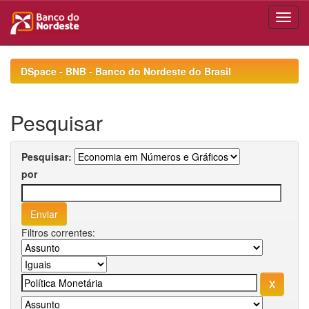
Skip
navigation
DSpace - BNB - Banco do Nordeste do Brasil
Pesquisar
Pesquisar:
por
Filtros correntes: