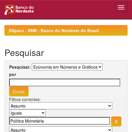
Skip
navigation
DSpace - BNB - Banco do Nordeste do Brasil
Pesquisar
Pesquisar:
por
Filtros correntes: