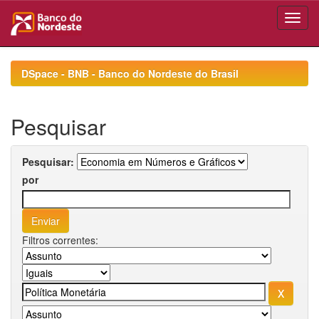
Skip
navigation
DSpace - BNB - Banco do Nordeste do Brasil
Pesquisar
Pesquisar:
por
Filtros correntes: