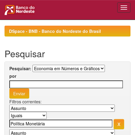
Skip
navigation
DSpace - BNB - Banco do Nordeste do Brasil
Pesquisar
Pesquisar:
por
Filtros correntes: