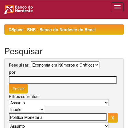
Skip
navigation
DSpace - BNB - Banco do Nordeste do Brasil
Pesquisar
Pesquisar:
por
Filtros correntes: