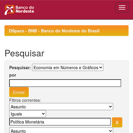
Skip
navigation
DSpace - BNB - Banco do Nordeste do Brasil
Pesquisar
Pesquisar:
por
Filtros correntes: