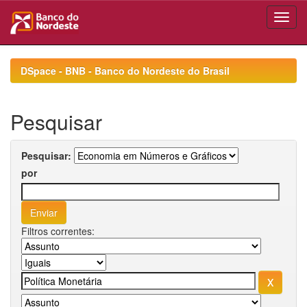
Skip
navigation
DSpace - BNB - Banco do Nordeste do Brasil
Pesquisar
Pesquisar:
por
Filtros correntes: