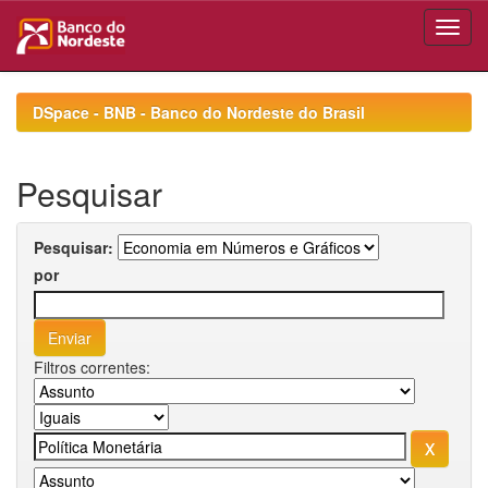
Skip
navigation
DSpace - BNB - Banco do Nordeste do Brasil
Pesquisar
Pesquisar:
por
Filtros correntes: