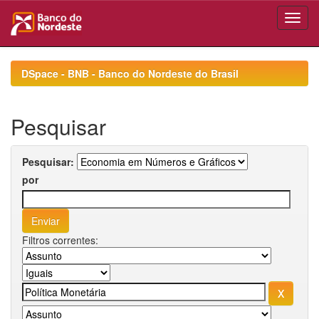
Skip
navigation
DSpace - BNB - Banco do Nordeste do Brasil
Pesquisar
Pesquisar:
por
Filtros correntes: