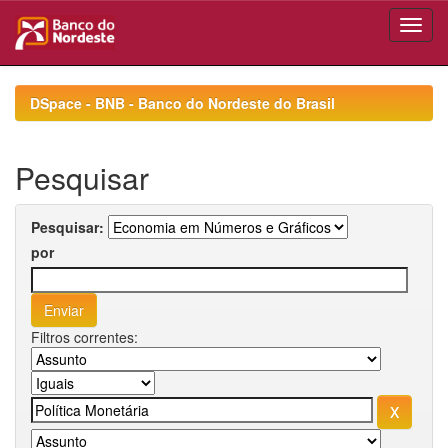
Skip
navigation
DSpace - BNB - Banco do Nordeste do Brasil
Pesquisar
Pesquisar:
por
Filtros correntes: