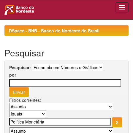
Skip
navigation
DSpace - BNB - Banco do Nordeste do Brasil
Pesquisar
Pesquisar:
por
Filtros correntes: