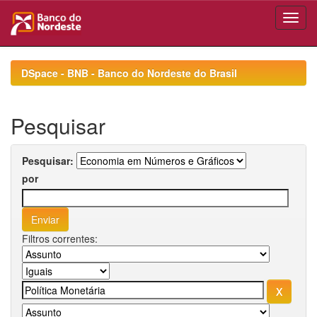
Skip
navigation
DSpace - BNB - Banco do Nordeste do Brasil
Pesquisar
Pesquisar:
por
Filtros correntes: