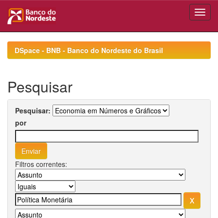
Skip
navigation
DSpace - BNB - Banco do Nordeste do Brasil
Pesquisar
Pesquisar:
por
Filtros correntes: