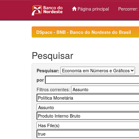
Página principal
Percorrer
Skip
navigation
DSpace - BNB - Banco do Nordeste do Brasil
Pesquisar
Pesquisar:
por
Filtros correntes: