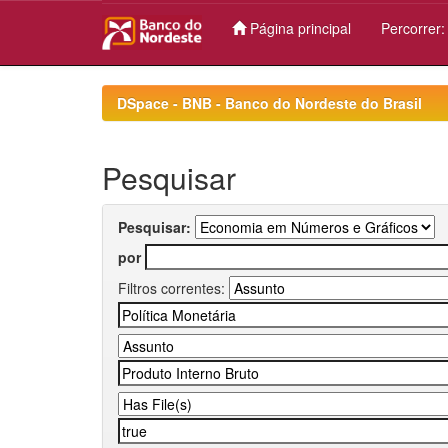
Página principal
Percorrer
Skip
navigation
DSpace - BNB - Banco do Nordeste do Brasil
Pesquisar
Pesquisar:
por
Filtros correntes: