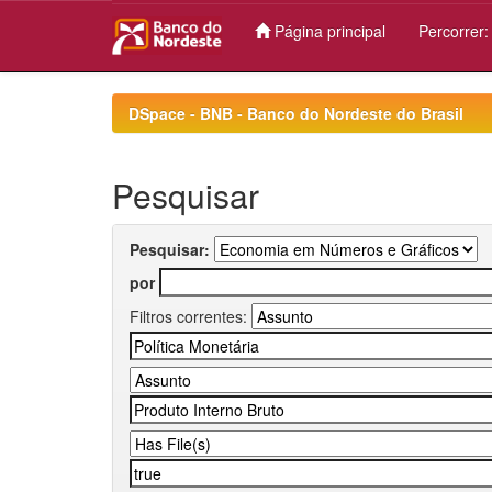
Página principal
Percorrer
Skip
navigation
DSpace - BNB - Banco do Nordeste do Brasil
Pesquisar
Pesquisar:
por
Filtros correntes: