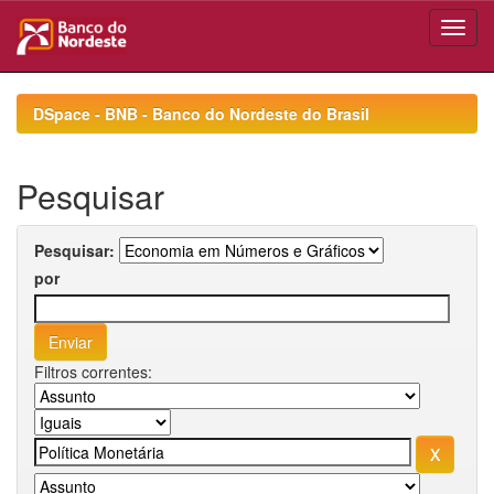
Skip
navigation
DSpace - BNB - Banco do Nordeste do Brasil
Pesquisar
Pesquisar:
por
Filtros correntes: