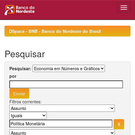
Skip
navigation
DSpace - BNB - Banco do Nordeste do Brasil
Pesquisar
Pesquisar:
por
Filtros correntes: