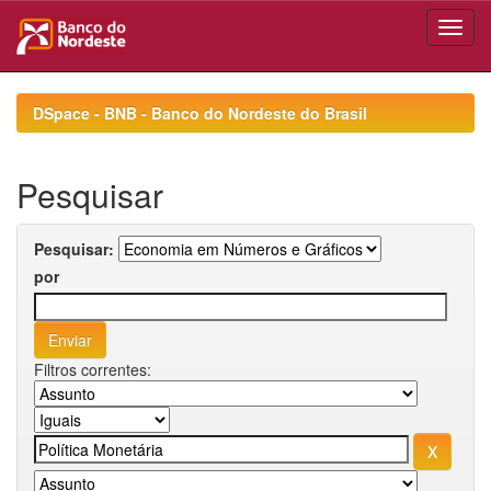
Skip
navigation
DSpace - BNB - Banco do Nordeste do Brasil
Pesquisar
Pesquisar:
por
Filtros correntes: