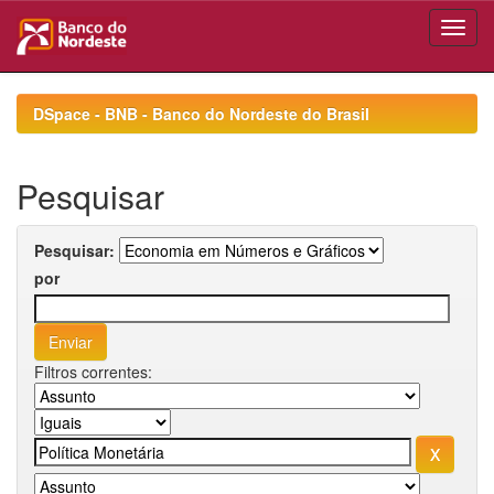
Skip
navigation
DSpace - BNB - Banco do Nordeste do Brasil
Pesquisar
Pesquisar:
por
Filtros correntes: