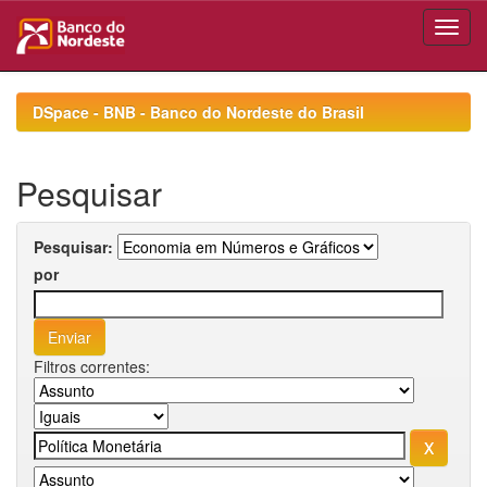
Skip
navigation
DSpace - BNB - Banco do Nordeste do Brasil
Pesquisar
Pesquisar:
por
Filtros correntes: