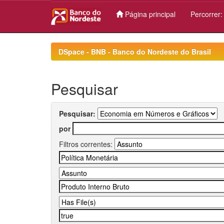
Página principal
Percorrer
Skip
navigation
DSpace - BNB - Banco do Nordeste do Brasil
Pesquisar
Pesquisar:
por
Filtros correntes: