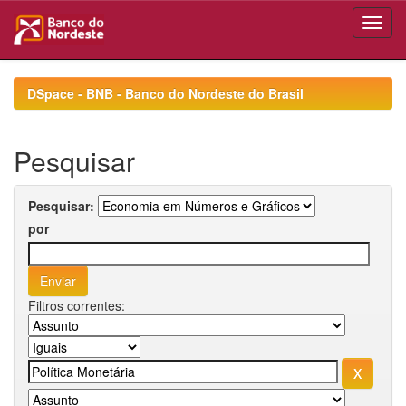
Skip
navigation
DSpace - BNB - Banco do Nordeste do Brasil
Pesquisar
Pesquisar:
por
Filtros correntes: