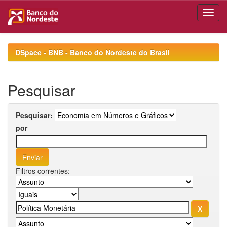
Skip
navigation
DSpace - BNB - Banco do Nordeste do Brasil
Pesquisar
Pesquisar:
por
Filtros correntes: