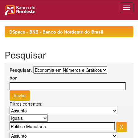
Skip
navigation
DSpace - BNB - Banco do Nordeste do Brasil
Pesquisar
Pesquisar:
por
Filtros correntes: