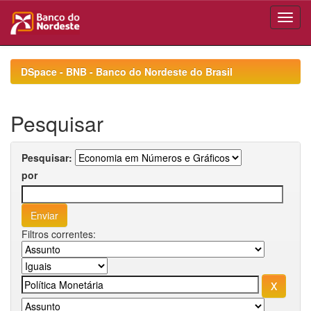
Skip
navigation
DSpace - BNB - Banco do Nordeste do Brasil
Pesquisar
Pesquisar:
por
Filtros correntes: