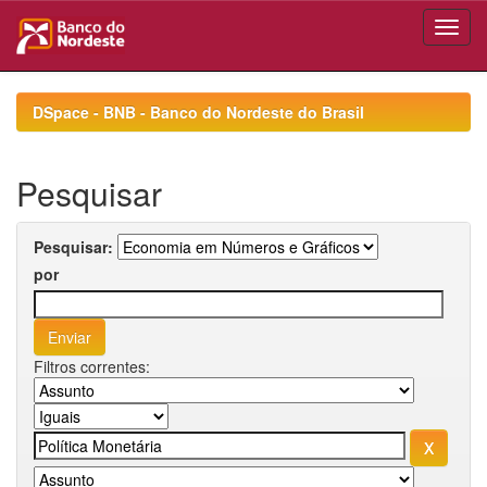
Skip
navigation
DSpace - BNB - Banco do Nordeste do Brasil
Pesquisar
Pesquisar:
por
Filtros correntes: