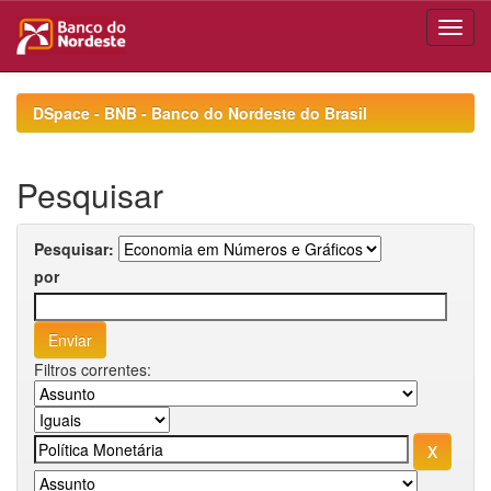
Skip
navigation
DSpace - BNB - Banco do Nordeste do Brasil
Pesquisar
Pesquisar:
por
Filtros correntes: