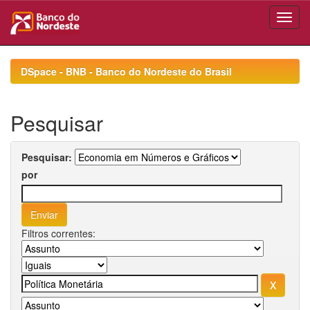
Skip
navigation
DSpace - BNB - Banco do Nordeste do Brasil
Pesquisar
Pesquisar:
por
Filtros correntes: