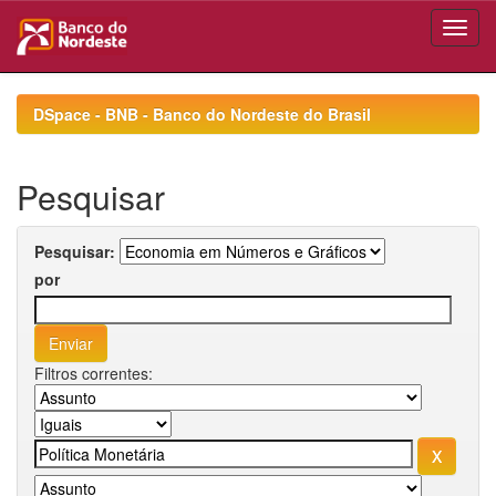
Skip
navigation
DSpace - BNB - Banco do Nordeste do Brasil
Pesquisar
Pesquisar:
por
Filtros correntes: