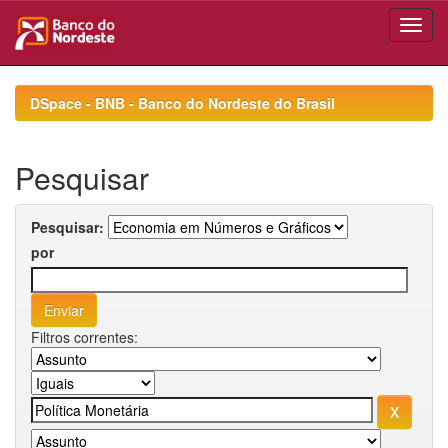
Skip
navigation
DSpace - BNB - Banco do Nordeste do Brasil
Pesquisar
Pesquisar:
por
Filtros correntes: