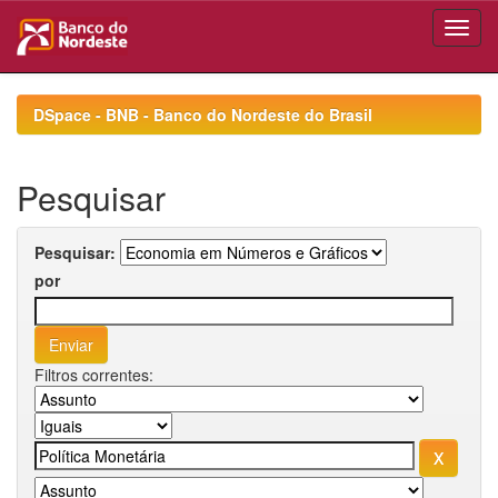
Skip
navigation
DSpace - BNB - Banco do Nordeste do Brasil
Pesquisar
Pesquisar:
por
Filtros correntes: