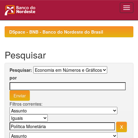
Skip
navigation
DSpace - BNB - Banco do Nordeste do Brasil
Pesquisar
Pesquisar:
por
Filtros correntes: