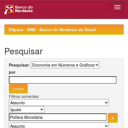
Skip
navigation
DSpace - BNB - Banco do Nordeste do Brasil
Pesquisar
Pesquisar:
por
Filtros correntes: