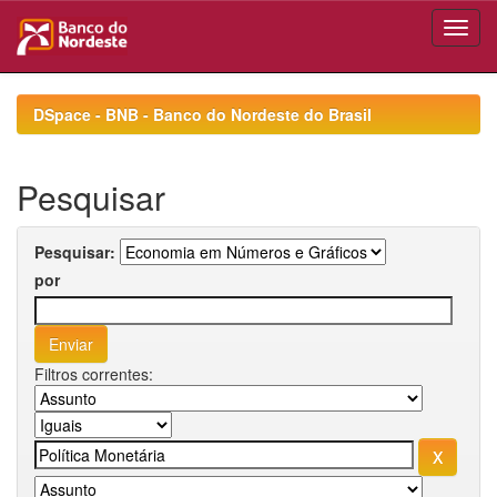
Skip
navigation
DSpace - BNB - Banco do Nordeste do Brasil
Pesquisar
Pesquisar:
por
Filtros correntes: