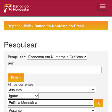
Skip
navigation
DSpace - BNB - Banco do Nordeste do Brasil
Pesquisar
Pesquisar:
por
Filtros correntes: