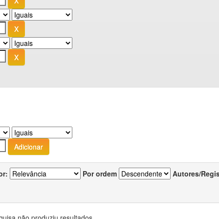
or:
Por ordem
Autores/Regi
quisa não produziu resultados.