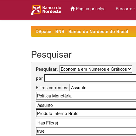
Página principal
Percorrer
Skip
navigation
DSpace - BNB - Banco do Nordeste do Brasil
Pesquisar
Pesquisar:
por
Filtros correntes: