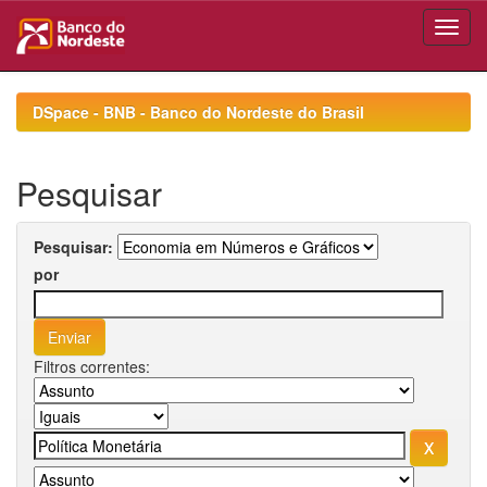
Skip
navigation
DSpace - BNB - Banco do Nordeste do Brasil
Pesquisar
Pesquisar:
por
Filtros correntes: