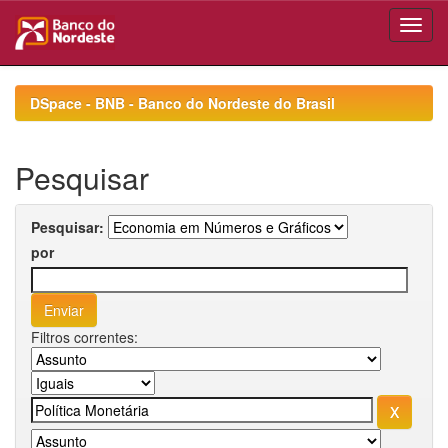
Skip
navigation
DSpace - BNB - Banco do Nordeste do Brasil
Pesquisar
Pesquisar:
por
Filtros correntes: