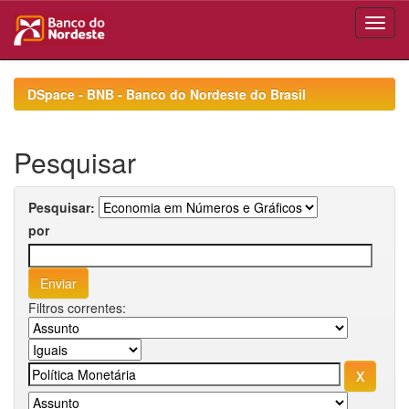
Skip
navigation
DSpace - BNB - Banco do Nordeste do Brasil
Pesquisar
Pesquisar:
por
Filtros correntes: