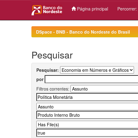
Página principal
Percorrer
Skip
navigation
DSpace - BNB - Banco do Nordeste do Brasil
Pesquisar
Pesquisar:
por
Filtros correntes: