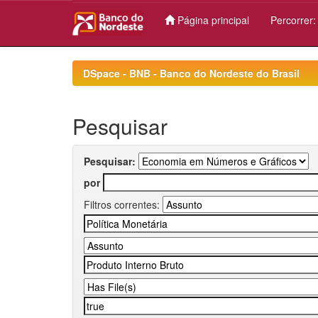
Página principal
Percorrer
Skip
navigation
DSpace - BNB - Banco do Nordeste do Brasil
Pesquisar
Pesquisar:
por
Filtros correntes: