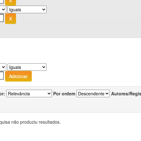
or:
Por ordem
Autores/Regi
quisa não produziu resultados.