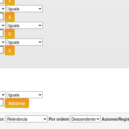
or:
Por ordem
Autores/Regi