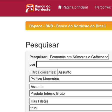
Página principal
Percorrer
Skip
navigation
DSpace - BNB - Banco do Nordeste do Brasil
Pesquisar
Pesquisar:
por
Filtros correntes: