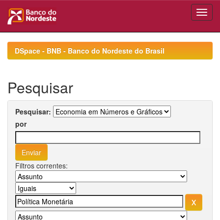
Skip
navigation
DSpace - BNB - Banco do Nordeste do Brasil
Pesquisar
Pesquisar:
por
Filtros correntes: