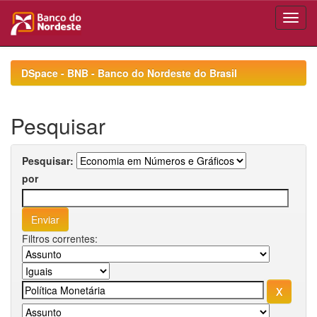
Skip
navigation
DSpace - BNB - Banco do Nordeste do Brasil
Pesquisar
Pesquisar:
por
Filtros correntes: