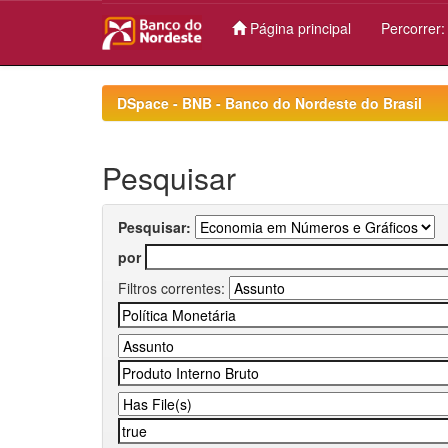
Página principal
Percorrer
Skip
navigation
DSpace - BNB - Banco do Nordeste do Brasil
Pesquisar
Pesquisar:
por
Filtros correntes: